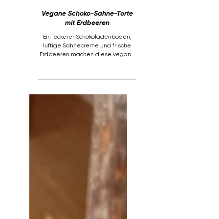
Vegane Schoko-Sahne-Torte
mit Erdbeeren
Ein lockerer Schokoladenboden,
luftige Sahnecreme und frische
Erdbeeren machen diese vegane
Torte zu einem cremigen Highlight
für Geburtstage, Kaffeetafeln oder
besondere Anlässe. Sie schmeckt
schokoladig, frisch und angenehm
leicht – genau das Richtige, wenn
du eine vegane Torte backen
möchtest, die einfach gelingt und
trotzdem besonders aussieht.