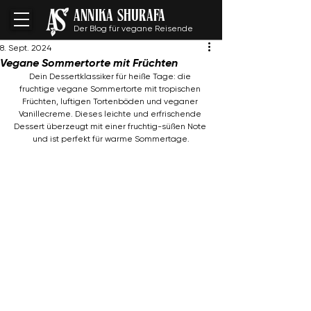
ANNIKA SHURAFA
Der Blog für vegane Reisende
8. Sept. 2024
Vegane Sommertorte mit Früchten
Dein Dessertklassiker für heiße Tage: die 
fruchtige vegane Sommertorte mit tropischen 
Früchten, luftigen Tortenböden und veganer 
Vanillecreme. Dieses leichte und erfrischende 
Dessert überzeugt mit einer fruchtig-süßen Note 
und ist perfekt für warme Sommertage.