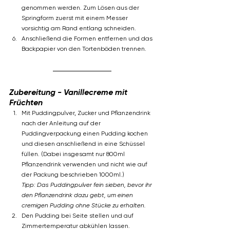
genommen werden. Zum Lösen aus der 
Springform zuerst mit einem Messer 
vorsichtig am Rand entlang schneiden.
Anschließend die Formen entfernen und das 
Backpapier von den Tortenböden trennen.
Zubereitung - 
Vanillecreme mit 
Früchten
Mit Puddingpulver, Zucker und Pflanzendrink 
nach der Anleitung auf der 
Puddingverpackung einen Pudding kochen 
und diesen anschließend in eine Schüssel 
füllen. (Dabei insgesamt nur 800ml 
Pflanzendrink verwenden und nicht wie auf 
der Packung beschrieben 1000ml.)
Tipp: Das Puddingpulver fein sieben, bevor ihr 
den Pflanzendrink dazu gebt, um einen 
cremigen Pudding ohne Stücke zu erhalten.
Den Pudding bei Seite stellen und auf 
Zimmertemperatur abkühlen lassen. 