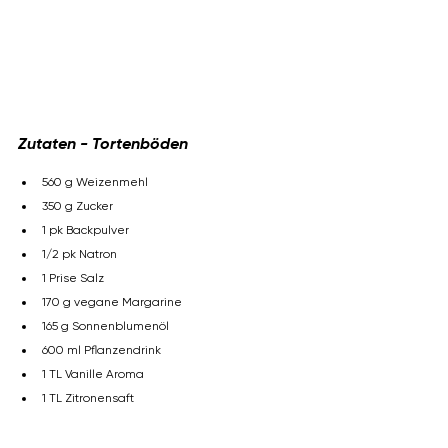
Zutaten -
 Tortenböden
560 g Weizenmehl
350 g Zucker
1 pk Backpulver
1/2 pk Natron
1 Prise Salz
170 g vegane Margarine
165 g Sonnenblumenöl
600 ml Pflanzendrink
1 TL Vanille Aroma
1 TL Zitronensaft