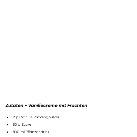
Zutaten -
 Vanillecreme mit Früchten
2 pk Vanille Puddingpulver
80 g Zucker
800 ml Pflanzendrink