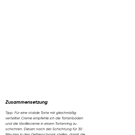
Zusammensetzung
Tipp: Für eine stabile Torte mit gleichmäßig 
verteilter Creme empfehle ich die Tortenböden 
und die Vanillecreme in einem Tortenring zu 
schichten. Diesen nach der Schichtung für 30 
Minuten in den Gefrierschrank stellen, damit die 