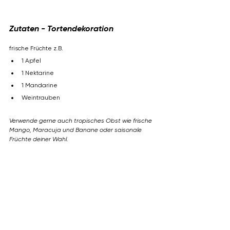
Zutaten - Tortendekoration
frische Früchte z.B.
1 Apfel
1 Nektarine
1 Mandarine
Weintrauben
Verwende gerne auch tropisches Obst wie frische 
Mango, Maracuja und Banane oder saisonale 
Früchte deiner Wahl.