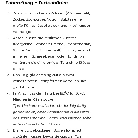
Zubereitung - Tortenböden
Zuerst alle trockenen Zutaten (Weizenmehl, 
Zucker, Backpulver, Natron, Salz) in eine 
große Rührschüssel geben und miteinander 
vermengen.
Anschließend die restlichen Zutaten 
(Margarine, Sonnenblumenöl, Pflanzendrink, 
Vanille Aroma, Zitronensaft) hinzufügen und 
mit einem Schneebesen oder Handmixer 
verrühren bis ein cremiger Teig ohne Stücke 
entsteht.
Den Teig gleichmäßig auf die zwei 
vorbereiteten Springformen verteilen und 
glattstreichen.
Im Anschluss den Teig bei 180°C für 30-35 
Minuten im Ofen backen. 
Tipp: Um herauszufinden, ob der Teig fertig 
gebacken ist, einen Zahnstocher in die Mitte 
des Teiges stecken - beim Herausziehen sollte 
nichts daran haften bleiben.
Die fertig gebackenen Böden komplett 
abkühlen lassen bevor sie aus der Form 