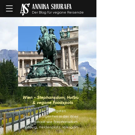
ANNIKA SHURAFA
Der Blog für vegane Reisende
Wien - Stephansdom, Hofburg
& vegane Foodspots
Die wichtigsten
Sehenswürdigkeiten in der Wiener
Innenstadt wie Stephansdom,
Hofburg, Heldenplatz, Volksgarten
und das Österreichische