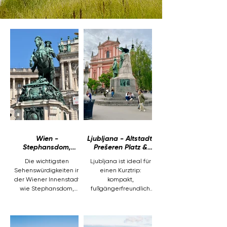
Parlament mit Adressen und
Öffnungszeiten. Plus vegane
Foodspots in Wien wie PLAIN
Vienna und BILLA Pflanzilla. Ideal
als Reiseführer für eine kompakte,
gut planbare Städtereise.
Wien -
Ljubljana - Altstadt,
Stephansdom,
Prešeren Platz &
Hofburg & vegane
Veganes Piccola
Die wichtigsten
Ljubljana ist ideal für
Foodspots
Café
Sehenswürdigkeiten in
einen Kurztrip:
der Wiener Innenstadt
kompakt,
wie Stephansdom,
fußgängerfreundlich
Hofburg, Heldenplatz,
und voller
Volksgarten und das
Sehenswürdigkeiten
Österreichische
auf kleinem Raum. In
Parlament mit
diesem Beitrag findest