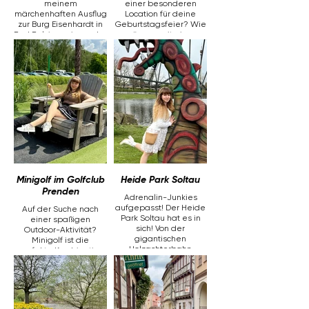
meinem
einer besonderen
märchenhaften Ausflug
Location für deine
zur Burg Eisenhardt in
Geburtstagsfeier? Wie
Bad Belzig – einem der
wäre es mit einer
schönsten
Outdoor-Party im Park?
Ausflugsziele
Lass die Natur deine
Deutschlands und
Location sein – mit
perfekt gelegen für
genug Platz für Familie
einen Tagesausflug in
und Freunde. Dekoriere
der Nähe von Berlin.
den Park, verwöhne
deine Gäste mit einem
leckeren Buffet und
genieße die
einzigartige
Atmosphäre unter
freiem Himmel!
Minigolf im Golfclub
Heide Park Soltau
Prenden
Adrenalin-Junkies
aufgepasst! Der Heide
Auf der Suche nach
Park Soltau hat es in
einer spaßigen
sich! Von der
Outdoor-Aktivität?
gigantischen
Minigolf ist die
Holzachterbahn
perfekte Kombination
Colossos über den
aus Bewegung und
Nervenkitzel im Flug
Freude – ideal für
der Dämonen, bis hin
einen Tag mit
zum Freefall-Tower
Freunden, deinem
Scream und der
Partner oder der