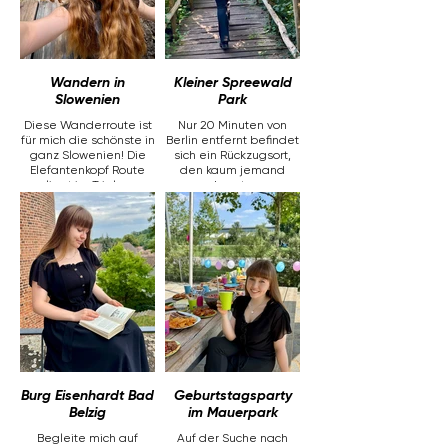
Wandern in
Kleiner Spreewald
Slowenien
Park
Diese Wanderroute ist
Nur 20 Minuten von
für mich die schönste in
Berlin entfernt befindet
ganz Slowenien! Die
sich ein Rückzugsort,
Elefantenkopf Route
den kaum jemand
liegt im Triglav
kennt.
Nationalpark nahe der
Der kleine Spreewald
Siedlung Stara Fužina.
Park in Schöneiche ist
Dich erwarten die
perfekt für Familien,
spektakuläre Mostnica
Spaziergänge oder
Gorge Schlucht mit
einfach eine Auszeit im
kristallblauem Wasser,
Grünen. Wir nehmen
zahlreiche Wasserfälle,
dich mit auf unseren
massive
entspannten
Felsformationen und
Tagesausflug – fernab
der berühmte
vom Großstadttrubel.
Namensgeber der
Route: ein Felsen in
Form eines kleinen
Burg Eisenhardt Bad
Geburtstagsparty
Elefanten.
Belzig
im Mauerpark
Begleite mich auf
Auf der Suche nach