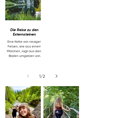
Die Reise zu den
Externsteinen
Eine Kette von riesigen
Felsen, wie aus einem
Märchen, ragt aus dem
Boden umgeben von
einem geheimnisvollen
See, einem Wald
1
/
2