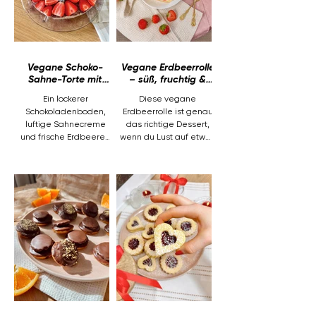
Vegane Schoko-
Vegane Erdbeerrolle
Sahne-Torte mit
– süß, fruchtig &
Erdbeeren
perfekt für den
Ein lockerer
Diese vegane
Sommer!
Schokoladenboden,
Erdbeerrolle ist genau
luftige Sahnecreme
das richtige Dessert,
und frische Erdbeeren
wenn du Lust auf etwas
machen diese vegane
Frisches, Cremiges und
Torte zu einem
Sommerliches hast. Der
cremigen Highlight für
Biskuit ist weich und
Geburtstage,
luftig, die Füllung
Kaffeetafeln oder
fruchtig und leicht und
besondere Anlässe.
durch die Kombination
Sie schmeckt
aus Erdbeerkonfitüre,
schokoladig, frisch und
frischen Erdbeeren und
angenehm leicht –
veganer Sahnecreme
genau das Richtige,
wird jede Scheibe
wenn du eine vegane
schön saftig. Am
Torte backen möchtest,
besten schmeckt die
die einfach gelingt und
Erdbeerrolle gut
trotzdem besonders
gekühlt - besonders an