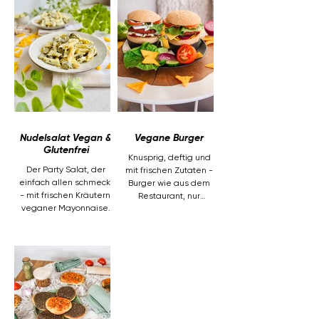
von einer würzigen
Kokosmilchsoße mit
feiner orientalischer
Note. Zusammen mit
lockerem Basmatireis
und einem Topping
aus Sesam entsteht
ein leckeres Gericht,
das dich rundum
zufrieden macht.
Nudelsalat Vegan &
Vegane Burger
Glutenfrei
Knusprig, deftig und
Der Party Salat, der
mit frischen Zutaten -
einfach allen schmeckt
Burger wie aus dem
- mit frischen Kräutern,
Restaurant, nur
veganer Mayonnaise,
gesünder und leckerer
knackigen
- im Mexican Style &
Gewürzgurken und
alla Caprese.
glutenfreier Pasta