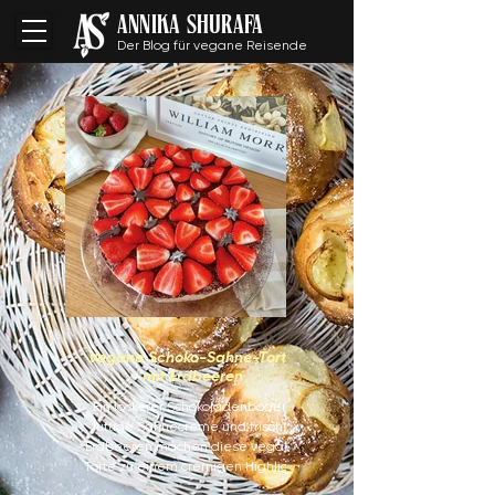
ANNIKA SHURAFA
Der Blog für vegane Reisende
Vegane Schoko-Sahne-Torte
mit Erdbeeren
Ein lockerer Schokoladenboden,
luftige Sahnecreme und frische
Erdbeeren machen diese vegane
Torte zu einem cremigen Highlight
für Geburtstage, Kaffeetafeln oder