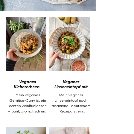
besondere Anlässe. Sie schmeckt
schokoladig, frisch und angenehm
leicht – genau das Richtige, wenn
du eine vegane Torte backen
möchtest, die einfach gelingt und
trotzdem besonders aussieht.
Veganes
Veganer
Kichererbsen-
Linseneintopf mit
Gemüse-Curry
Knacker & Kartoffeln
Mein veganes
Mein veganer
Gemüse-Curry ist ein
Linseneintopf nach
echtes Wohlfühlessen
traditionell deutschem
– bunt, aromatisch und
Rezept ist ein
wunderbar sättigend.
einfaches & schnelles
Frisches Ofengemüse
Gericht, vollgepackt mit
trifft auf zarte
pflanzlichen Proteinen.
Kichererbsen, umhüllt