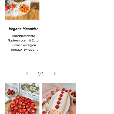
Vegane Manakish
Handgemachte
Fladenbrote mit Zatar
& einer würzigen
Tomate-Zwiebel-
Mischung nach
traditionell
orientalischem Rezept
1
/
2