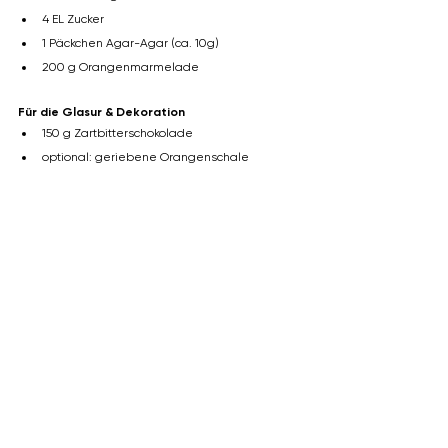
4 EL Zucker
1 Päckchen Agar-Agar (ca. 10g)
200 g Orangenmarmelade
Für die Glasur & Dekoration
150 g Zartbitterschokolade
optional: geriebene Orangenschale