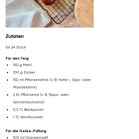
Zutaten
für 24 Stück
Für den Teig
150 g Mehl
100 g Zucker
150 ml Pflanzendrink (z. B. Hafer-, Soja- oder 
Mandeldrink)
2 EL Pflanzenöl (z. B. Raps- oder 
Sonnenblumenöl)
0,5 TL Backpulver
1 TL Vanillezucker
Für die Gelee-Füllung
100 ml Orangensaft