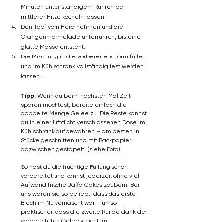
Minuten unter ständigem Rühren bei 
mittlerer Hitze köcheln lassen.
Den Topf vom Herd nehmen und die 
Orangenmarmelade unterrühren, bis eine 
glatte Masse entsteht.
Die Mischung in die vorbereitete Form füllen 
und im Kühlschrank vollständig fest werden 
lassen.
Tipp: 
Wenn du beim nächsten Mal Zeit 
sparen möchtest, bereite einfach die 
doppelte Menge Gelee zu. Die Reste kannst 
du in einer luftdicht verschlossenen Dose im 
Kühlschrank aufbewahren – am besten in 
Stücke geschnitten und mit Backpapier 
dazwischen gestapelt. (siehe Foto) 
So hast du die fruchtige Füllung schon 
vorbereitet und kannst jederzeit ohne viel 
Aufwand frische Jaffa Cakes zaubern. Bei 
uns waren sie so beliebt, dass das erste 
Blech im Nu vernascht war – umso 
praktischer, dass die zweite Runde dank der 
vorbereiteten Geleeschicht im 