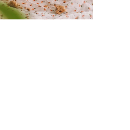
vegane rezepte
süße speisen
backwaren