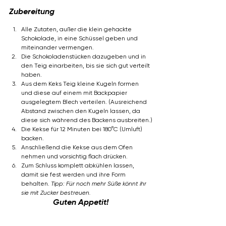
Zubereitung
Alle Zutaten, außer die klein gehackte 
Schokolade, in eine Schüssel geben und 
miteinander vermengen.
Die Schokoladenstücken dazugeben und in 
den Teig einarbeiten, bis sie sich gut verteilt 
haben.
Aus dem Keks Teig kleine Kugeln formen 
und diese auf einem mit Backpapier 
ausgelegtem Blech verteilen. (Ausreichend 
Abstand zwischen den Kugeln lassen, da 
diese sich während des Backens ausbreiten.)
Die Kekse für 12 Minuten bei 180°C (Umluft) 
backen.
Anschließend die Kekse aus dem Ofen 
nehmen und vorsichtig flach drücken.
Zum Schluss komplett abkühlen lassen, 
damit sie fest werden und ihre Form 
behalten. 
Tipp: Für noch mehr Süße könnt ihr 
sie mit Zucker bestreuen.
Guten Appetit!