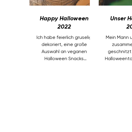
Happy Halloween
Unser H
2022
2
Ich habe feierlich gruselig
Mein Mann 
dekoriert, eine große
zusamme
Auswahl an veganen
geschnitzt
Halloween Snacks
Halloweent
bereitgestellt und dafür
Dazu gab 
gesorgt, dass die Kinder
Hallowe
Spaß