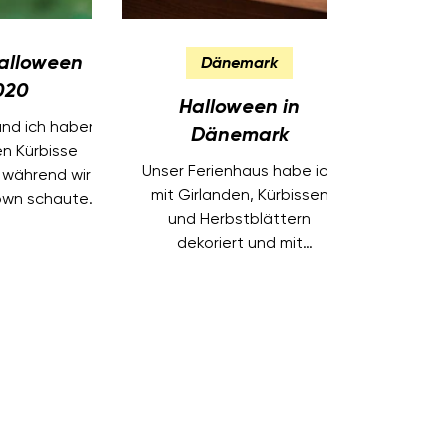
alloween
Dänemark
020
Halloween in
und ich haben
Dänemark
n Kürbisse
Unser Ferienhaus habe ich
 während wir
mit Girlanden, Kürbissen
own schauten.
und Herbstblättern
es passende
dekoriert und mit
en Snacks.
Lichterketten in die richtige
Stimmung versetzt.