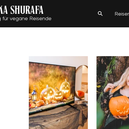
KA SHURAFA
Reise
g für vegane Reisende