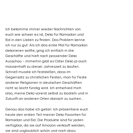
Ich bekomme immer wieder Nachrichten von 
euch wie schwer es ist, Deko für Ramadan und 
Eid in den Läden zu finden. Das Problem kenne 
ich nur zu gut: Als ich das erste Mal für Ramadan 
dekorieren wollte, ging ich einfach in die 
Geschäfte und hielt nach passender Deko 
Ausschau - immerhin gibt es Oster Deko ja auch 
massenhaft zu dieser Jahreszeit zu kaufen. 
Schnell musste ich feststellen, dass im 
Gegensatz zu christlichen Festen, man für Feste 
anderer Religionen in deutschen Geschäften 
nicht so leicht fündig wird. Ich entschied mich 
also, meine Deko vorerst selbst zu basteln und in 
Zukunft an anderen Orten danach zu suchen...
Genau das habe ich getan: Ich präsentiere euch 
heute den ersten Teil meiner Deko Favoriten für 
Ramadan und Eid. Die Produkte sind für jeden 
verfügbar, da sie auf Amazon verkauft werden, 
sie sind unglaublich schön und noch dazu 