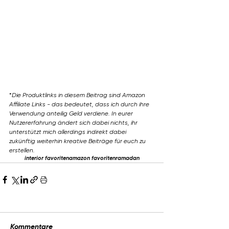
*
Die Produktlinks in diesem Beitrag sind Amazon 
Affiliate Links - das bedeutet, dass ich durch ihre 
Verwendung anteilig Geld verdiene. In eurer 
Nutzererfahrung ändert sich dabei nichts, ihr 
unterstützt mich allerdings indirekt dabei 
zukünftig weiterhin kreative Beiträge für euch zu 
erstellen.
interior favoriten
amazon favoriten
ramadan
Kommentare