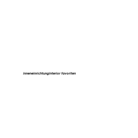
inneneinrichtung
interior favoriten
Kommentare