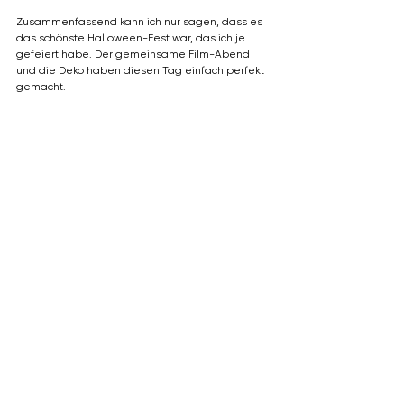
Zusammenfassend kann ich nur sagen, dass es 
das schönste Halloween-Fest war, das ich je 
gefeiert habe. Der gemeinsame Film-Abend 
und die Deko haben diesen Tag einfach perfekt 
gemacht.
reisen
halloween
dänemark